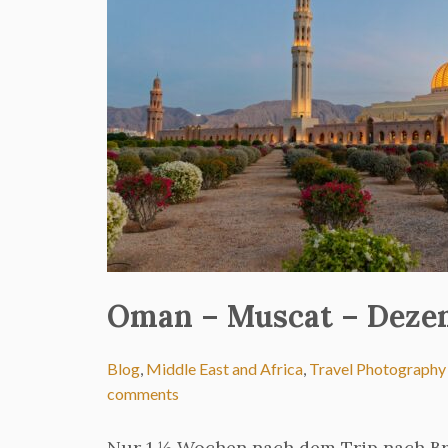
Oman – Muscat – Deze
Blog
,
Middle East and Africa
,
Travel Photography
comments
Nur 1 ½ Wochen nach dem Trip nach Bra