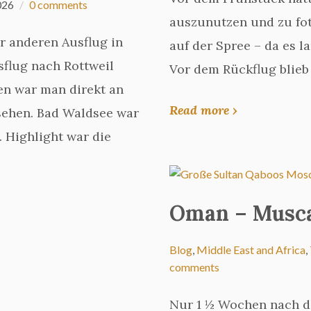
026
0 comments
auszunutzen und zu fot
r anderen Ausflug in
auf der Spree – da es la
flug nach Rottweil
Vor dem Rückflug blieb
n war man direkt an
Read more ›
sehen. Bad Waldsee war
. Highlight war die
Oman – Musca
Blog
,
Middle East and Africa
,
comments
Nur 1 ½ Wochen nach de