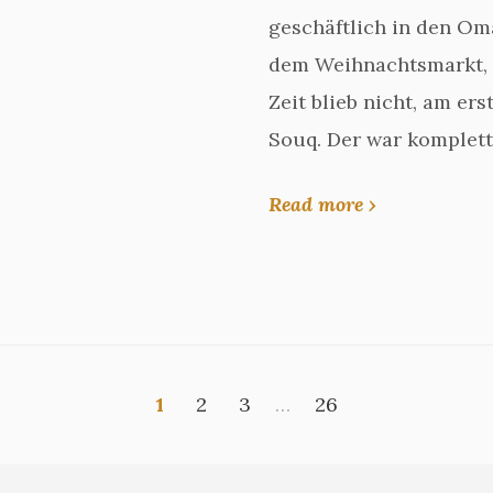
geschäftlich in den Om
dem Weihnachtsmarkt, S
Zeit blieb nicht, am er
Souq. Der war komplett
Read more ›
1
2
3
…
26