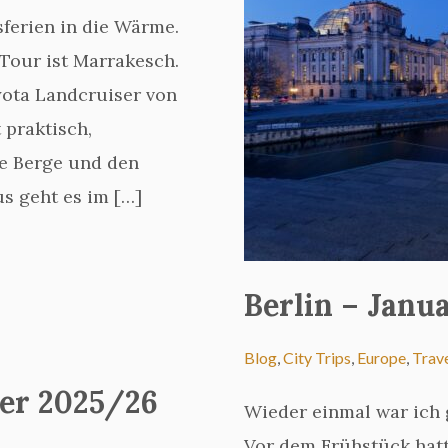
ferien in die Wärme.
Tour ist Marrakesch.
yota Landcruiser von
 praktisch,
ie Berge und den
s geht es im […]
Berlin – Janu
Blog
,
City Trips
,
Europe
,
Trav
er 2025/26
Wieder einmal war ich g
Vor dem Frühstück hatt